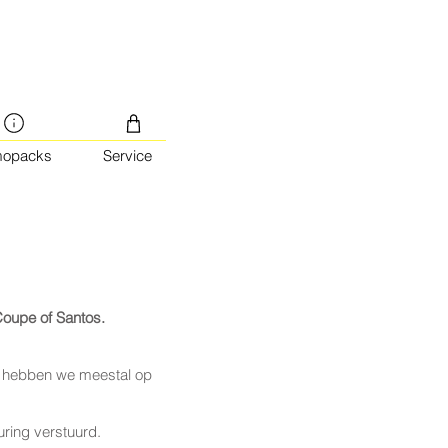
mopacks
Service
Coupe of Santos.
aan hebben we meestal op
uring verstuurd.