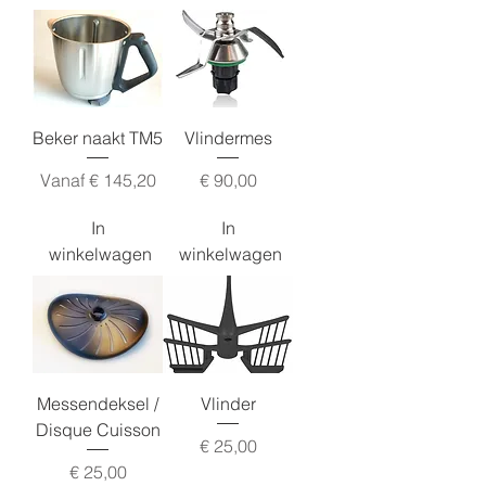
Beker naakt TM5
Vlindermes
Verkoopprijs
Prijs
Vanaf
€ 145,20
€ 90,00
In
In
winkelwagen
winkelwagen
Messendeksel /
Vlinder
Disque Cuisson
Prijs
€ 25,00
Prijs
€ 25,00