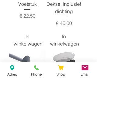
Voetstuk
Deksel inclusief
dichting
Prijs
€ 22,50
Prijs
€ 46,00
In
In
winkelwagen
winkelwagen
Adres
Phone
Shop
Email
Spatel
Varoma |
Compleet
Verkoopprijs
Vanaf
€ 10,00
Verkoopprijs
Vanaf
€ 100,00
In
In
winkelwagen
winkelwagen