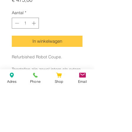
Aantal
*
In winkelwagen
Refurbished Robot Coupe.
Toestellen zijn zowel intern als extern
nagekeken en verkeren in goede
staat.
Adres
Phone
Shop
Email
Inclusief BTW
© 2026 Q Electronics | Corporation of Geomar Group