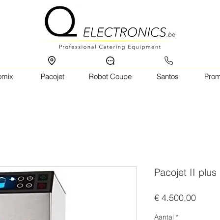
omix
Pacojet
Robot Coupe
Santos
Pro
Pacojet II plus
Prijs
€ 4.500,00
Aantal
*