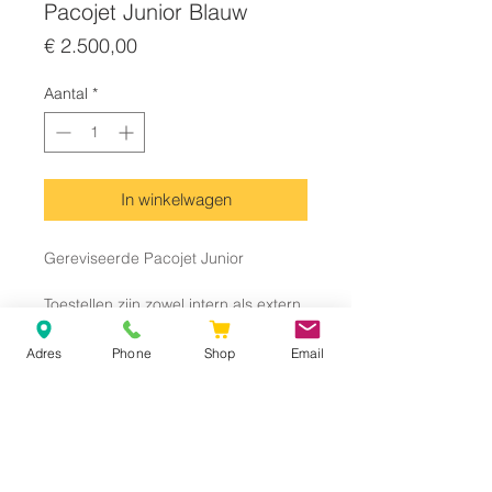
Pacojet Junior Blauw
Prijs
€ 2.500,00
Aantal
*
In winkelwagen
Gereviseerde Pacojet Junior
Toestellen zijn zowel intern als extern
nagekeken en verkeren in goede
staat.
Adres
Phone
Shop
Email
Inclusief BTW
Inclusief schutbeker & mes