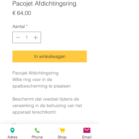
Pacojet Afdichtingsring
Prijs
€ 64,00
Aantal
*
In winkelwagen
Pacojet Afdichtingsring
Witte ring voor in de
spatbescherming te plaatsen
Beschermt dat voedsel tijdens de
verwerking in de behuizing van het
apparaat terechtkomt.
Nieuw
Adres
Phone
Shop
Email
Compatibel met volgende apparaten