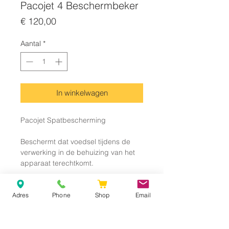
Pacojet 4 Beschermbeker
Prijs
€ 120,00
Aantal
*
In winkelwagen
Pacojet Spatbescherming
Beschermt dat voedsel tijdens de
verwerking in de behuizing van het
apparaat terechtkomt.
Nieuw
Adres
Phone
Shop
Email
Enkel voor metalen bekers
Compatibel met volgende apparaten