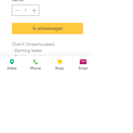
In winkelwagen
Chef-X Onderhoudskit.
- Dichting beker
- Dichting vlindermes
- Motornaaf
Adres
Phone
Shop
Email
Nieuw
Inclusief 21% BTW
© 2026 Q Electronics | Corporation of Geomar Group
Shop -
Custumer service
-
About -
Contact -
FAQ -
Mijn acount
-
Mijn
bestellingen
Privacy policy -
Algemene voorwaarden
Photographed by
Studio Ketels